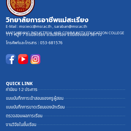
วิทยาลัยการอาชีพแม่สะเรียง
E-Mail :
msr.iecc@msr.ac.th
,
saraban@msr.ac.th
MAESARIANG INDUSTRIAL AND COMMUNITY EDUCATION COLLEGE
111 หมู่ที่ 7 ต.แม่สะเรียง อ.แม่สะเรียง จ.แม่ฮ่องสอน 58110
โทรศัพท์และ
โทรสาร
: 053-681576
QUICK LINK
ค่านิยม 12 ประการ
แบบบันทึกการเข้าสอนของครูผู้สอน
แบบบันทึกการขาดเรียนของนักเรียน
ตรวจสอบผลการเรียน
งานวิจัยในชั้นเรียน