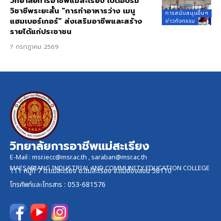
วิทยาลัยการอาชีพแม่สะเรียง เปิดอบรม
วิชาชีพระยะสั้น “การทำอาหารว่าง เมนู
การสนับสนุนอื่นๆ
แฮมเบอร์เกอร์” ส่งเสริมอาชีพและสร้าง
ข่าวกิจกรรม
รายได้แก่ประชาชน
7 กรกฎาคม 2569
วิทยาลัยการอาชีพแม่สะเรียง
E-Mail :
msr.iecc@msr.ac.th
,
saraban@msr.ac.th
MAESARIANG INDUSTRIAL AND COMMUNITY EDUCATION COLLEGE
111 หมู่ที่ 7 ต.แม่สะเรียง อ.แม่สะเรียง จ.แม่ฮ่องสอน 58110
โทรศัพท์และ
โทรสาร
: 053-681576