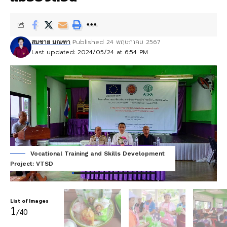
Published 24 พฤษภาคม 2567
สมชาย มณฑา
Last updated: 2024/05/24 at 6:54 PM
Vocational Training and Skills Development
Project: VTSD
Pro
List of Images
1
/40