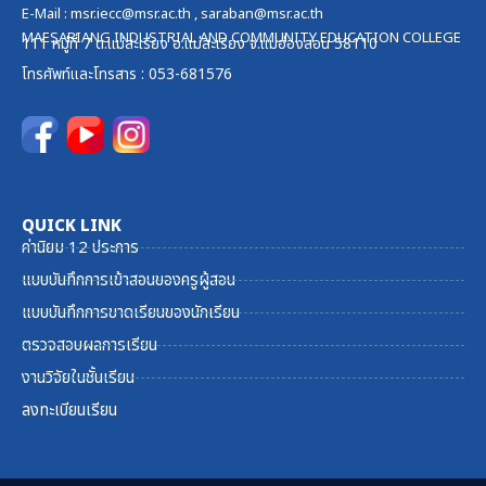
E-Mail :
msr.iecc@msr.ac.th
,
saraban@msr.ac.th
MAESARIANG INDUSTRIAL AND COMMUNITY EDUCATION COLLEGE
111 หมู่ที่ 7 ต.แม่สะเรียง อ.แม่สะเรียง จ.แม่ฮ่องสอน 58110
โทรศัพท์และ
โทรสาร
: 053-681576
QUICK LINK
ค่านิยม 12 ประการ
แบบบันทึกการเข้าสอนของครูผู้สอน
แบบบันทึกการขาดเรียนของนักเรียน
ตรวจสอบผลการเรียน
งานวิจัยในชั้นเรียน
ลงทะเบียนเรียน