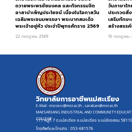
ถวายพระพรชัยมงคล และกิจกรรมจิต
วันภาษาไท
อาสาบำเพ็ญประโยชน์ เนื่องในโอกาสวัน
ประกวดสิ่ง
เฉลิมพระชนมพรรษา พระบาทสมเด็จ
เสริมทักษะ
พระเจ้าอยู่หัว ประจำปีพุทธศักราช 2569
สร้างสรรค์
22 กรกฎาคม 2569
10 กรกฎาคม 
วิทยาลัยการอาชีพแม่สะเรียง
E-Mail :
msr.iecc@msr.ac.th
,
saraban@msr.ac.th
MAESARIANG INDUSTRIAL AND COMMUNITY EDUCAT
COLLEGE
111 หมู่ที่ 7 ต.แม่สะเรียง อ.แม่สะเรียง จ.แม่ฮ่องสอน 5811
โทรศัพท์และ
โทรสาร
: 053-681576