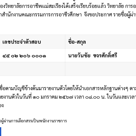
งวิทยาลัยการอาชีพแม่สะเรียงได้เสร็จเรียบร้อยแล้ว วิทยาลัย การอ
ำนักงานคณะกรรมการการอาชีวศึกษา จึงขอประกาศ รายชื่อผู้ผ่าน
เลขประจำตัวสอบ
ชื่อ-สกุล
๔๕ ๐๒ ๒๐๖ ๐๐๐๑
นายวันชัย ขจรศักดิ์ศรี
้มีรายชื่อตามบัญชีข้างต้นมารายงานตัวโดยให้นำเอกสารหลักฐานต่างๆ
ายงานตัวในวันที่ ๑๐ มกราคม ๒๕๖๗ เวลา ๐๘.๐๐ น. ในวันและเวลา
ยง
อผู้ผ่านการเลือกสรรเป็นพนักงานราชการ