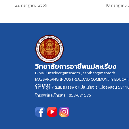
22 กรกฎาคม 2569
10 กรกฎาคม 
วิทยาลัยการอาชีพแม่สะเรียง
E-Mail :
msr.iecc@msr.ac.th
,
saraban@msr.ac.th
MAESARIANG INDUSTRIAL AND COMMUNITY EDUCAT
COLLEGE
111 หมู่ที่ 7 ต.แม่สะเรียง อ.แม่สะเรียง จ.แม่ฮ่องสอน 5811
โทรศัพท์และ
โทรสาร
: 053-681576