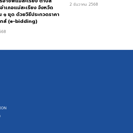
รอาชีพแม่สะเรียง ตําบล
2 ธันวาคม 2568
 อําเภอแม่สะเรียง จังหวัด
 ๑ ชุด ด้วยวิธีประกวดราคา
ิกส์ (e-bidding)
568
ION
0