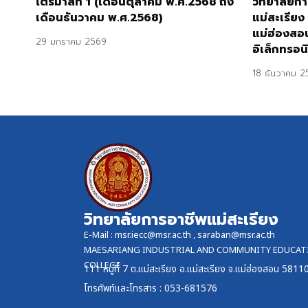
ไตรมาสที่ 1 (เดือนตุลาคม พ.ศ.2568 ถึง
วิทยาลัยกา
เดือนธันวาคม พ.ศ.2568)
แม่สะเรียง
แม่ฮ่องสอน
29 มกราคม 2569
อิเล็กทรอน
18 ธันวาคม 2
วิทยาลัยการอาชีพแม่สะเรียง
E-Mail :
msr.iecc@msr.ac.th
,
saraban@msr.ac.th
MAESARIANG INDUSTRIAL AND COMMUNITY EDUCAT
COLLEGE
111 หมู่ที่ 7 ต.แม่สะเรียง อ.แม่สะเรียง จ.แม่ฮ่องสอน 5811
โทรศัพท์และ
โทรสาร
: 053-681576