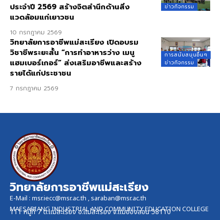
ประจำปี 2569 สร้างจิตสำนึกด้านสิ่ง
ข่าวกิจกรรม
แวดล้อมแก่เยาวชน
10 กรกฎาคม 2569
วิทยาลัยการอาชีพแม่สะเรียง เปิดอบรม
วิชาชีพระยะสั้น “การทำอาหารว่าง เมนู
การสนับสนุนอื่นๆ
แฮมเบอร์เกอร์” ส่งเสริมอาชีพและสร้าง
ข่าวกิจกรรม
รายได้แก่ประชาชน
7 กรกฎาคม 2569
วิทยาลัยการอาชีพแม่สะเรียง
E-Mail :
msr.iecc@msr.ac.th
,
saraban@msr.ac.th
MAESARIANG INDUSTRIAL AND COMMUNITY EDUCATION COLLEGE
111 หมู่ที่ 7 ต.แม่สะเรียง อ.แม่สะเรียง จ.แม่ฮ่องสอน 58110