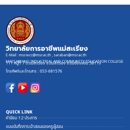
วิทยาลัยการอาชีพแม่สะเรียง
E-Mail :
msr.iecc@msr.ac.th
,
saraban@msr.ac.th
MAESARIANG INDUSTRIAL AND COMMUNITY EDUCATION COLLEGE
111 หมู่ที่ 7 ต.แม่สะเรียง อ.แม่สะเรียง จ.แม่ฮ่องสอน 58110
โทรศัพท์และ
โทรสาร
: 053-681576
QUICK LINK
ค่านิยม 12 ประการ
แบบบันทึกการเข้าสอนของครูผู้สอน