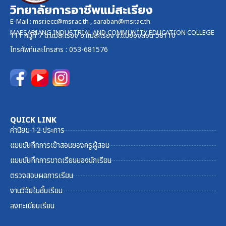
วิทยาลัยการอาชีพแม่สะเรียง
E-Mail :
msr.iecc@msr.ac.th
,
saraban@msr.ac.th
MAESARIANG INDUSTRIAL AND COMMUNITY EDUCATION COLLEGE
111 หมู่ที่ 7 ต.แม่สะเรียง อ.แม่สะเรียง จ.แม่ฮ่องสอน 58110
โทรศัพท์และ
โทรสาร
: 053-681576
QUICK LINK
ค่านิยม 12 ประการ
แบบบันทึกการเข้าสอนของครูผู้สอน
แบบบันทึกการขาดเรียนของนักเรียน
ตรวจสอบผลการเรียน
งานวิจัยในชั้นเรียน
ลงทะเบียนเรียน