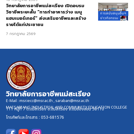
วิทยาลัยการอาชีพแม่สะเรียง เปิดอบรม
วิชาชีพระยะสั้น “การทำอาหารว่าง เมนู
การสนับสนุนอื่นๆ
แฮมเบอร์เกอร์” ส่งเสริมอาชีพและสร้าง
ข่าวกิจกรรม
รายได้แก่ประชาชน
7 กรกฎาคม 2569
วิทยาลัยการอาชีพแม่สะเรียง
E-Mail :
msr.iecc@msr.ac.th
,
saraban@msr.ac.th
MAESARIANG INDUSTRIAL AND COMMUNITY EDUCATION COLLEGE
111 หมู่ที่ 7 ต.แม่สะเรียง อ.แม่สะเรียง จ.แม่ฮ่องสอน 58110
โทรศัพท์และ
โทรสาร
: 053-681576