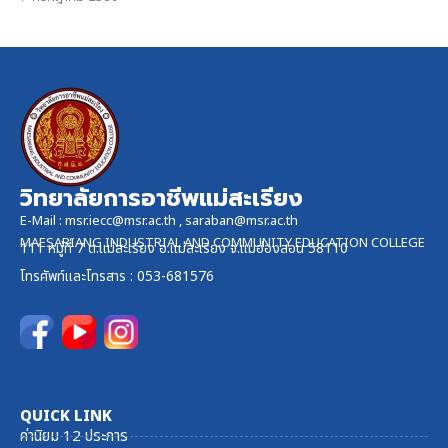
วิทยาลัยการอาชีพแม่สะเรียง
E-Mail :
msr.iecc@msr.ac.th
,
saraban@msr.ac.th
MAESARIANG INDUSTRIAL AND COMMUNITY EDUCATION COLLEGE
111 หมู่ที่ 7 ต.แม่สะเรียง อ.แม่สะเรียง จ.แม่ฮ่องสอน 58110
โทรศัพท์และ
โทรสาร
: 053-681576
QUICK LINK
ค่านิยม 12 ประการ