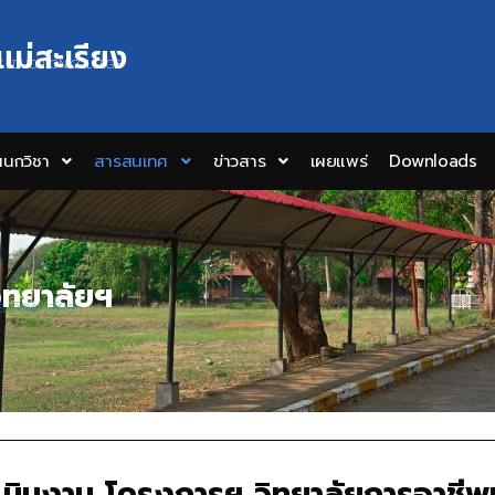
แม่สะเรียง
Y EDUCATION COLLEGE
นกวิชา
สารสนเทศ
ข่าวสาร
เผยแพร่
Downloads
ิทยาลัยฯ
 วิทยาลัยฯ
นินงาน โครงการฯ วิทยาลัยการอาชีพแ