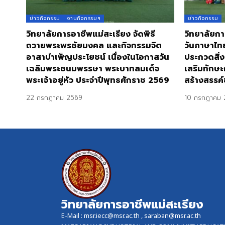
ข่าวกิจกรรม
งานกิจกรรมฯ
ข่าวกิจกรรม
วิทยาลัยการอาชีพแม่สะเรียง จัดพิธี
วิทยาลัยกา
ถวายพระพรชัยมงคล และกิจกรรมจิต
วันภาษาไท
อาสาบำเพ็ญประโยชน์ เนื่องในโอกาสวัน
ประกวดสิ่ง
เฉลิมพระชนมพรรษา พระบาทสมเด็จ
เสริมทักษะ
พระเจ้าอยู่หัว ประจำปีพุทธศักราช 2569
สร้างสรรค์
22 กรกฎาคม 2569
10 กรกฎาคม 
วิทยาลัยการอาชีพแม่สะเรียง
E-Mail :
msr.iecc@msr.ac.th
,
saraban@msr.ac.th