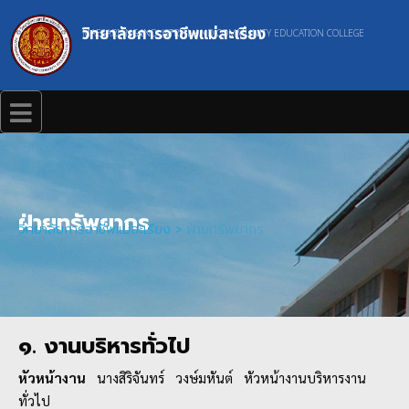
วิทยาลัยการอาชีพแม่สะเรียง
MAESARIANG INDUSTRIAL AND COMMUNITY EDUCATION COLLEGE
ฝ่ายทรัพยากร
วิทยาลัยการอาชีพแม่สะเรียง
>
ฝ่ายทรัพยากร
๑. งานบริหารทั่วไป
หัวหน้างาน
นางสิริจันทร์ วงษ์มหันต์ หัวหน้างานบริหารงาน
ทั่วไป