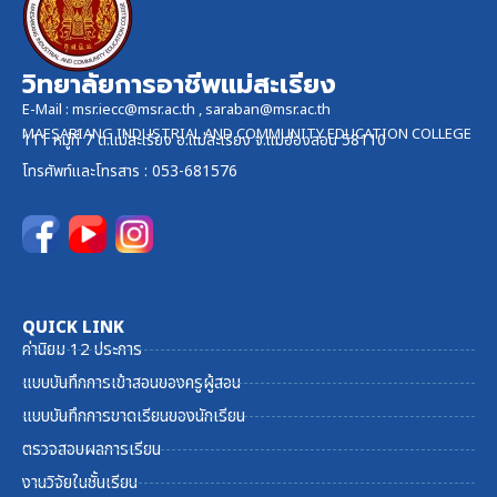
วิทยาลัยการอาชีพแม่สะเรียง
E-Mail :
msr.iecc@msr.ac.th
,
saraban@msr.ac.th
MAESARIANG INDUSTRIAL AND COMMUNITY EDUCATION COLLEGE
111 หมู่ที่ 7 ต.แม่สะเรียง อ.แม่สะเรียง จ.แม่ฮ่องสอน 58110
โทรศัพท์และ
โทรสาร
: 053-681576
QUICK LINK
ค่านิยม 12 ประการ
แบบบันทึกการเข้าสอนของครูผู้สอน
แบบบันทึกการขาดเรียนของนักเรียน
ตรวจสอบผลการเรียน
งานวิจัยในชั้นเรียน