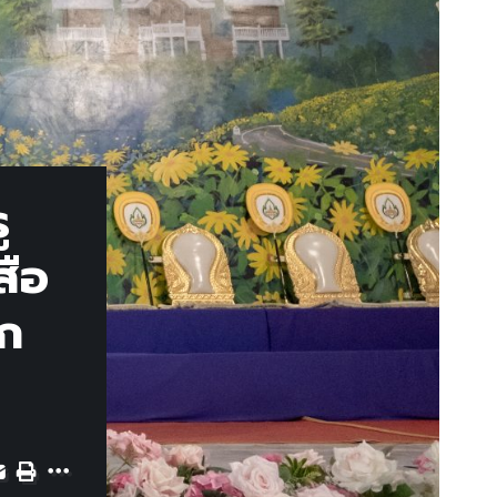
ู
สือ
ูก