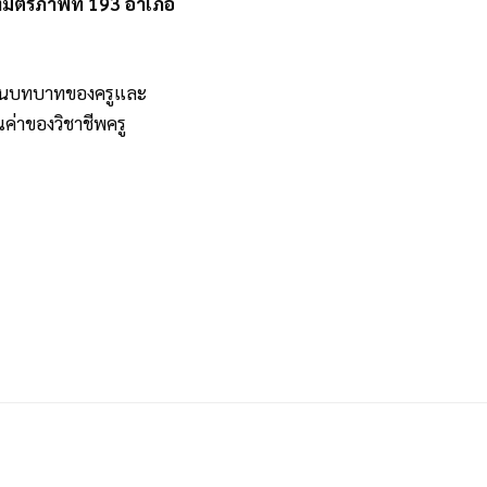
งมิตรภาพที่ 193 อำเภอ
บสนุนบทบาทของครูและ
ค่าของวิชาชีพครู