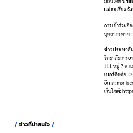
มอบโดย
นายส
แม่สะเรียง จั
การเข้าร่วมกิ
บุคลากรทางการ
ข่าวประชาสัม
วิทยาลัยการอา
111 หมู่ 7 ต.แ
เบอร์ติดต่อ: 
อีเมล:
msr.iec
เว็บไซต์:
http
ข่าวที่น่าสนใจ