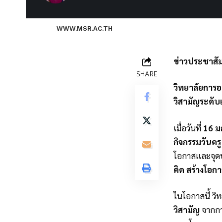
WWW.MSR.AC.TH
ข่าวประชาสัม
SHARE
วิทยาลัยการอา
วิสามัญระดับ
เมื่อวันที่
16 ม
กิจกรรมวันคร
โอกาสและจุดป
คิด สร้างโอก
ในโอกาสนี้ วิ
วิสามัญ
จากก