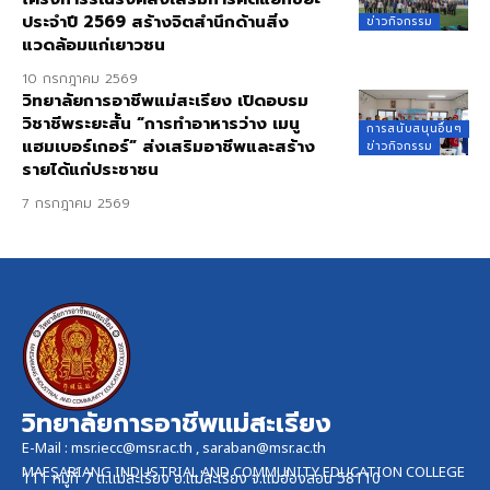
ประจำปี 2569 สร้างจิตสำนึกด้านสิ่ง
ข่าวกิจกรรม
แวดล้อมแก่เยาวชน
10 กรกฎาคม 2569
วิทยาลัยการอาชีพแม่สะเรียง เปิดอบรม
วิชาชีพระยะสั้น “การทำอาหารว่าง เมนู
การสนับสนุนอื่นๆ
แฮมเบอร์เกอร์” ส่งเสริมอาชีพและสร้าง
ข่าวกิจกรรม
รายได้แก่ประชาชน
7 กรกฎาคม 2569
วิทยาลัยการอาชีพแม่สะเรียง
E-Mail :
msr.iecc@msr.ac.th
,
saraban@msr.ac.th
MAESARIANG INDUSTRIAL AND COMMUNITY EDUCATION COLLEGE
111 หมู่ที่ 7 ต.แม่สะเรียง อ.แม่สะเรียง จ.แม่ฮ่องสอน 58110