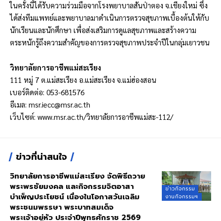
ในครั้งนี้ได้รับความร่วมมือจากโรงพยาบาลสันป่าตอง จ.เชียงใหม่ ซึ่ง
ได้ส่งทีมแพทย์และพยาบาลมาดำเนินการตรวจสุขภาพเบื้องต้นให้กับ
นักเรียนและนักศึกษา เพื่อส่งเสริมการดูแลสุขภาพและสร้างความ
ตระหนักรู้ถึงความสำคัญของการตรวจสุขภาพประจำปีในกลุ่มเยาวชน
วิทยาลัยการอาชีพแม่สะเรียง
111 หมู่ 7 ต.แม่สะเรียง อ.แม่สะเรียง จ.แม่ฮ่องสอน
เบอร์ติดต่อ: 053-681576
อีเมล:
msr.iecc@msr.ac.th
เว็บไซต์:
www.msr.ac.th
/วิทยาลัยการอาชีพแม่สะ-112/
ข่าวที่น่าสนใจ
วิทยาลัยการอาชีพแม่สะเรียง จัดพิธีถวาย
พระพรชัยมงคล และกิจกรรมจิตอาสา
ข่าวกิจกรรม
บำเพ็ญประโยชน์ เนื่องในโอกาสวันเฉลิม
งานกิจกรรมฯ
พระชนมพรรษา พระบาทสมเด็จ
พระเจ้าอยู่หัว ประจำปีพุทธศักราช 2569