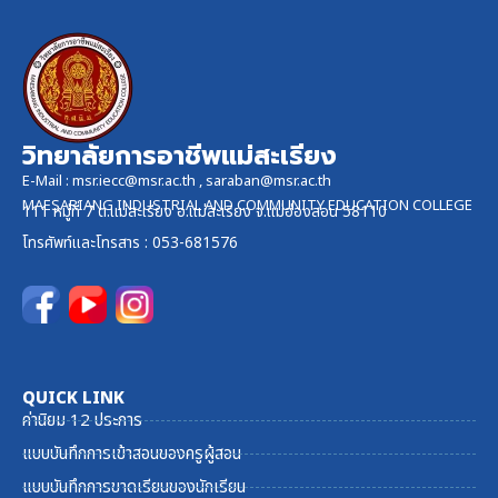
วิทยาลัยการอาชีพแม่สะเรียง
E-Mail :
msr.iecc@msr.ac.th
,
saraban@msr.ac.th
MAESARIANG INDUSTRIAL AND COMMUNITY EDUCATION COLLEGE
111 หมู่ที่ 7 ต.แม่สะเรียง อ.แม่สะเรียง จ.แม่ฮ่องสอน 58110
โทรศัพท์และ
โทรสาร
: 053-681576
QUICK LINK
ค่านิยม 12 ประการ
แบบบันทึกการเข้าสอนของครูผู้สอน
แบบบันทึกการขาดเรียนของนักเรียน