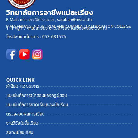
วิทยาลัยการอาชีพแม่สะเรียง
E-Mail :
msr.iecc@msr.ac.th
,
saraban@msr.ac.th
MAESARIANG INDUSTRIAL AND COMMUNITY EDUCATION COLLEGE
111 หมู่ที่ 7 ต.แม่สะเรียง อ.แม่สะเรียง จ.แม่ฮ่องสอน 58110
โทรศัพท์และ
โทรสาร
: 053-681576
QUICK LINK
ค่านิยม 12 ประการ
แบบบันทึกการเข้าสอนของครูผู้สอน
แบบบันทึกการขาดเรียนของนักเรียน
ตรวจสอบผลการเรียน
งานวิจัยในชั้นเรียน
ลงทะเบียนเรียน