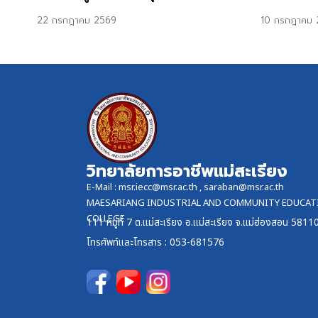
22 กรกฎาคม 2569
10 กรกฎาคม 
วิทยาลัยการอาชีพแม่สะเรียง
E-Mail :
msr.iecc@msr.ac.th
,
saraban@msr.ac.th
MAESARIANG INDUSTRIAL AND COMMUNITY EDUCAT
COLLEGE
111 หมู่ที่ 7 ต.แม่สะเรียง อ.แม่สะเรียง จ.แม่ฮ่องสอน 5811
โทรศัพท์และ
โทรสาร
: 053-681576