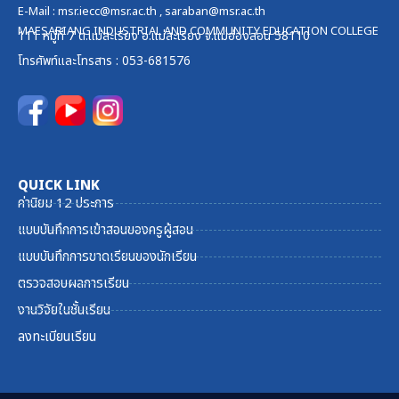
E-Mail :
msr.iecc@msr.ac.th
,
saraban@msr.ac.th
MAESARIANG INDUSTRIAL AND COMMUNITY EDUCATION COLLEGE
111 หมู่ที่ 7 ต.แม่สะเรียง อ.แม่สะเรียง จ.แม่ฮ่องสอน 58110
โทรศัพท์และ
โทรสาร
: 053-681576
QUICK LINK
ค่านิยม 12 ประการ
แบบบันทึกการเข้าสอนของครูผู้สอน
แบบบันทึกการขาดเรียนของนักเรียน
ตรวจสอบผลการเรียน
งานวิจัยในชั้นเรียน
ลงทะเบียนเรียน