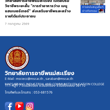
วิทยาลัยการอาชีพแม่สะเรียง เปิดอบรม
วิชาชีพระยะสั้น “การทำอาหารว่าง เมนู
การสนับสนุนอื่นๆ
แฮมเบอร์เกอร์” ส่งเสริมอาชีพและสร้าง
ข่าวกิจกรรม
รายได้แก่ประชาชน
7 กรกฎาคม 2569
วิทยาลัยการอาชีพแม่สะเรียง
E-Mail :
msr.iecc@msr.ac.th
,
saraban@msr.ac.th
MAESARIANG INDUSTRIAL AND COMMUNITY EDUCATION COLLEGE
111 หมู่ที่ 7 ต.แม่สะเรียง อ.แม่สะเรียง จ.แม่ฮ่องสอน 58110
โทรศัพท์และ
โทรสาร
: 053-681576