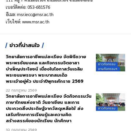
เบอร์ติดต่อ: 053-681576
อีเมล:
msr.iecc@msr.ac.th
เว็บไซต์:
www.msr.ac.th
ข่าวที่น่าสนใจ
วิทยาลัยการอาชีพแม่สะเรียง จัดพิธีถวาย
พระพรชัยมงคล และกิจกรรมจิตอาสา
ข่าวกิจกรรม
บำเพ็ญประโยชน์ เนื่องในโอกาสวันเฉลิม
งานกิจกรรมฯ
พระชนมพรรษา พระบาทสมเด็จ
พระเจ้าอยู่หัว ประจำปีพุทธศักราช 2569
22 กรกฎาคม 2569
วิทยาลัยการอาชีพแม่สะเรียง จัดกิจกรรมวัน
ภาษาไทยแห่งชาติ วันอาเซียน และการ
ประกวดสิ่งประดิษฐ์จากวัสดุเหลือใช้ ส่ง
ข่าวกิจกรรม
เสริมทักษะการเรียนรู้และความคิด
สร้างสรรค์ของนักเรียน นักศึกษา
10 กรกฎาคม 2569