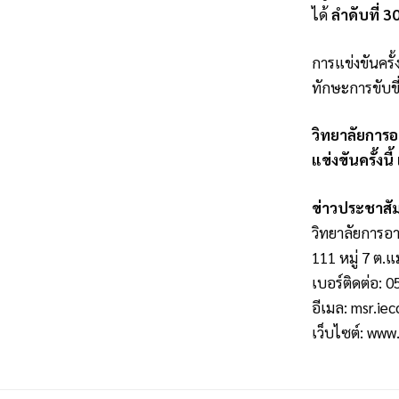
ได้
ลำดับที่ 3
การแข่งขันครั
ทักษะการขับข
วิทยาลัยการ
แข่งขันครั้ง
ข่าวประชาสัม
วิทยาลัยการอา
111 หมู่ 7 ต.แ
เบอร์ติดต่อ: 
อีเมล:
msr.iec
เว็บไซต์:
www.