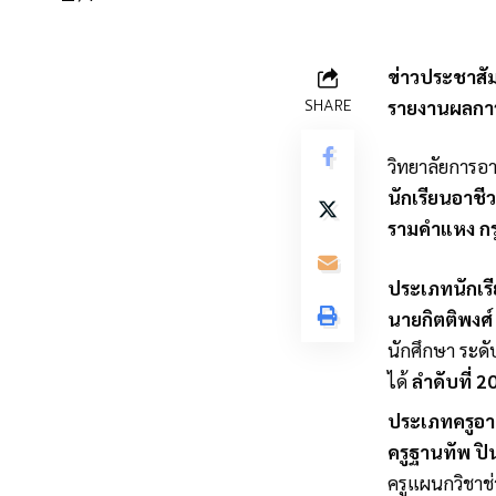
ข่าวประชาสัม
SHARE
รายงานผลการ
วิทยาลัยการอา
นักเรียนอาชี
รามคำแหง ก
ประเภทนักเร
นายกิตติพงศ์ 
นักศึกษา ระด
ได้
ลำดับที่ 2
ประเภทครูอา
ครูฐานทัพ ป
ครูแผนกวิชาช่