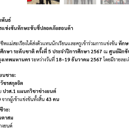
พันธ์
แข่งขันทักษะขับขี่ปลอดภัยฮอนด้า
ชีพแม่สะเรียงได้ส่งตัวแทนนักเรียนและครูเข้าร่วมการแข่งขัน
ทักษ
วศึกษา ระดับชาติ ครั้งที่ 5 ประจำปีการศึกษา 2567
ณ
ศูนย์ฝึกข
รุงเทพมหานคร
ระหว่างวันที่
18–19 ธันวาคม 2567
โดยมีรายละเอี
ียนชาย:
วัชรสกุลจิต
ับ
ปวส.1 แผนกวิชาช่างยนต์
0
จากผู้เข้าแข่งขันทั้งสิ้น
43 คน
ชีวะ:
ินตาสม
างยนต์