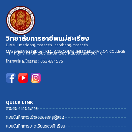
วิทยาลัยการอาชีพแม่สะเรียง
E-Mail :
msr.iecc@msr.ac.th
,
saraban@msr.ac.th
MAESARIANG INDUSTRIAL AND COMMUNITY EDUCATION COLLEGE
111 หมู่ที่ 7 ต.แม่สะเรียง อ.แม่สะเรียง จ.แม่ฮ่องสอน 58110
โทรศัพท์และ
โทรสาร
: 053-681576
QUICK LINK
ค่านิยม 12 ประการ
แบบบันทึกการเข้าสอนของครูผู้สอน
แบบบันทึกการขาดเรียนของนักเรียน