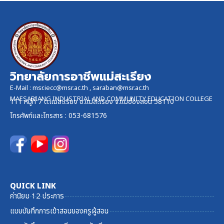
วิทยาลัยการอาชีพแม่สะเรียง
E-Mail :
msr.iecc@msr.ac.th
,
saraban@msr.ac.th
MAESARIANG INDUSTRIAL AND COMMUNITY EDUCATION COLLEGE
111 หมู่ที่ 7 ต.แม่สะเรียง อ.แม่สะเรียง จ.แม่ฮ่องสอน 58110
โทรศัพท์และ
โทรสาร
: 053-681576
QUICK LINK
ค่านิยม 12 ประการ
แบบบันทึกการเข้าสอนของครูผู้สอน