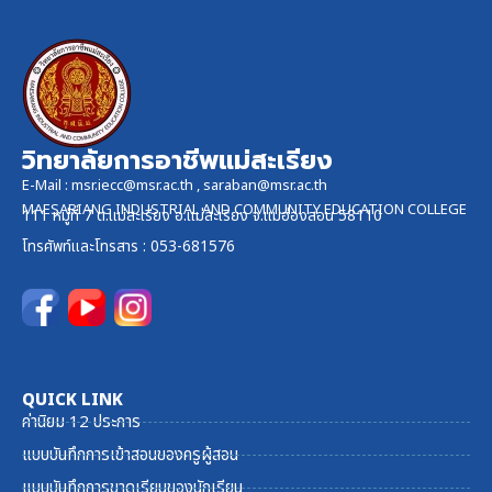
วิทยาลัยการอาชีพแม่สะเรียง
E-Mail :
msr.iecc@msr.ac.th
,
saraban@msr.ac.th
MAESARIANG INDUSTRIAL AND COMMUNITY EDUCATION COLLEGE
111 หมู่ที่ 7 ต.แม่สะเรียง อ.แม่สะเรียง จ.แม่ฮ่องสอน 58110
โทรศัพท์และ
โทรสาร
: 053-681576
QUICK LINK
ค่านิยม 12 ประการ
แบบบันทึกการเข้าสอนของครูผู้สอน
แบบบันทึกการขาดเรียนของนักเรียน