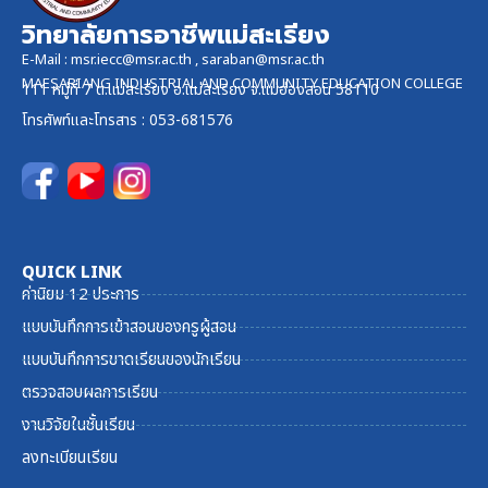
วิทยาลัยการอาชีพแม่สะเรียง
E-Mail :
msr.iecc@msr.ac.th
,
saraban@msr.ac.th
MAESARIANG INDUSTRIAL AND COMMUNITY EDUCATION COLLEGE
111 หมู่ที่ 7 ต.แม่สะเรียง อ.แม่สะเรียง จ.แม่ฮ่องสอน 58110
โทรศัพท์และ
โทรสาร
: 053-681576
QUICK LINK
ค่านิยม 12 ประการ
แบบบันทึกการเข้าสอนของครูผู้สอน
แบบบันทึกการขาดเรียนของนักเรียน
ตรวจสอบผลการเรียน
งานวิจัยในชั้นเรียน
ลงทะเบียนเรียน