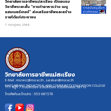
วิทยาลัยการอาชีพแม่สะเรียง เปิดอบรม
วิชาชีพระยะสั้น “การทำอาหารว่าง เมนู
การสนับสนุนอื่นๆ
แฮมเบอร์เกอร์” ส่งเสริมอาชีพและสร้าง
ข่าวกิจกรรม
รายได้แก่ประชาชน
7 กรกฎาคม 2569
วิทยาลัยการอาชีพแม่สะเรียง
E-Mail :
msr.iecc@msr.ac.th
,
saraban@msr.ac.th
MAESARIANG INDUSTRIAL AND COMMUNITY EDUCATION COLLEGE
111 หมู่ที่ 7 ต.แม่สะเรียง อ.แม่สะเรียง จ.แม่ฮ่องสอน 58110
โทรศัพท์และ
โทรสาร
: 053-681576