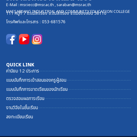
E-Mail :
msr.iecc@msr.ac.th
,
saraban@msr.ac.th
MAESARIANG INDUSTRIAL AND COMMUNITY EDUCATION COLLEGE
111 หมู่ที่ 7 ต.แม่สะเรียง อ.แม่สะเรียง จ.แม่ฮ่องสอน 58110
โทรศัพท์และ
โทรสาร
: 053-681576
QUICK LINK
ค่านิยม 12 ประการ
แบบบันทึกการเข้าสอนของครูผู้สอน
แบบบันทึกการขาดเรียนของนักเรียน
ตรวจสอบผลการเรียน
งานวิจัยในชั้นเรียน
ลงทะเบียนเรียน