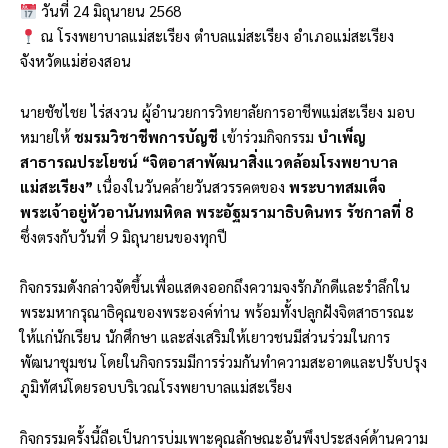
วันที่ 24 มิถุนายน 2568
ณ โรงพยาบาลแม่สะเรียง ตำบลแม่สะเรียง อำเภอแม่สะเรียง
จังหวัดแม่ฮ่องสอน
นายชัชไชย ไร่สงวน ผู้อำนวยการวิทยาลัยการอาชีพแม่สะเรียง มอบ
หมายให้
ชมรมวิชาชีพการบัญชี
เข้าร่วมกิจกรรม
บำเพ็ญ
สาธารณประโยชน์ “จิตอาสาพัฒนาสิ่งแวดล้อมโรงพยาบาล
แม่สะเรียง”
เนื่องในวันคล้ายวันสวรรคตของ
พระบาทสมเด็จ
พระเจ้าอยู่หัวอานันทมหิดล พระอัฐมรามาธิบดินทร รัชกาลที่ 8
ซึ่งตรงกับวันที่ 9 มิถุนายนของทุกปี
กิจกรรมดังกล่าวจัดขึ้นเพื่อแสดงออกถึงความจงรักภักดีและรำลึกใน
พระมหากรุณาธิคุณของพระองค์ท่าน พร้อมทั้งปลูกฝังจิตสาธารณะ
ให้แก่นักเรียน นักศึกษา และส่งเสริมให้เยาวชนมีส่วนร่วมในการ
พัฒนาชุมชน โดยในกิจกรรมมีการร่วมกันทำความสะอาดและปรับปรุง
ภูมิทัศน์โดยรอบบริเวณโรงพยาบาลแม่สะเรียง
กิจกรรมครั้งนี้ถือเป็นการบ่มเพาะคุณลักษณะอันพึงประสงค์ด้านความ