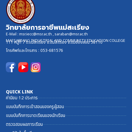
วิทยาลัยการอาชีพแม่สะเรียง
E-Mail :
msr.iecc@msr.ac.th
,
saraban@msr.ac.th
MAESARIANG INDUSTRIAL AND COMMUNITY EDUCATION COLLEGE
111 หมู่ที่ 7 ต.แม่สะเรียง อ.แม่สะเรียง จ.แม่ฮ่องสอน 58110
โทรศัพท์และ
โทรสาร
: 053-681576
QUICK LINK
ค่านิยม 12 ประการ
แบบบันทึกการเข้าสอนของครูผู้สอน
แบบบันทึกการขาดเรียนของนักเรียน
ตรวจสอบผลการเรียน