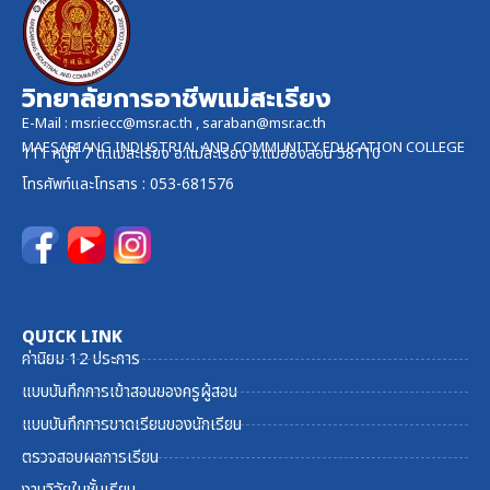
วิทยาลัยการอาชีพแม่สะเรียง
E-Mail :
msr.iecc@msr.ac.th
,
saraban@msr.ac.th
MAESARIANG INDUSTRIAL AND COMMUNITY EDUCATION COLLEGE
111 หมู่ที่ 7 ต.แม่สะเรียง อ.แม่สะเรียง จ.แม่ฮ่องสอน 58110
โทรศัพท์และ
โทรสาร
: 053-681576
QUICK LINK
ค่านิยม 12 ประการ
แบบบันทึกการเข้าสอนของครูผู้สอน
แบบบันทึกการขาดเรียนของนักเรียน
ตรวจสอบผลการเรียน