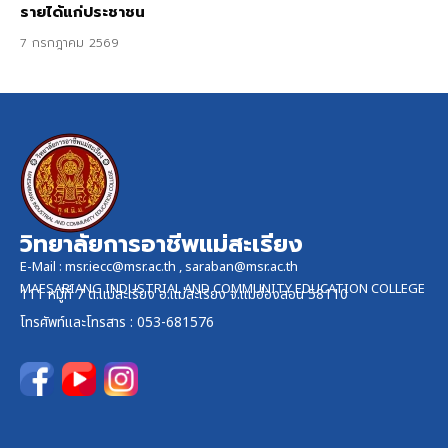
รายได้แก่ประชาชน
7 กรกฎาคม 2569
วิทยาลัยการอาชีพแม่สะเรียง
E-Mail :
msr.iecc@msr.ac.th
,
saraban@msr.ac.th
MAESARIANG INDUSTRIAL AND COMMUNITY EDUCATION COLLEGE
111 หมู่ที่ 7 ต.แม่สะเรียง อ.แม่สะเรียง จ.แม่ฮ่องสอน 58110
โทรศัพท์และ
โทรสาร
: 053-681576