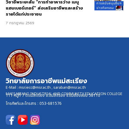
วิชาชีพระยะสั้น “การทำอาหารว่าง เมนู
การสนับสนุนอื่นๆ
แฮมเบอร์เกอร์” ส่งเสริมอาชีพและสร้าง
ข่าวกิจกรรม
รายได้แก่ประชาชน
7 กรกฎาคม 2569
วิทยาลัยการอาชีพแม่สะเรียง
E-Mail :
msr.iecc@msr.ac.th
,
saraban@msr.ac.th
MAESARIANG INDUSTRIAL AND COMMUNITY EDUCATION COLLEGE
111 หมู่ที่ 7 ต.แม่สะเรียง อ.แม่สะเรียง จ.แม่ฮ่องสอน 58110
โทรศัพท์และ
โทรสาร
: 053-681576