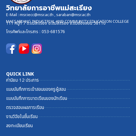
วิทยาลัยการอาชีพแม่สะเรียง
E-Mail :
msr.iecc@msr.ac.th
,
saraban@msr.ac.th
MAESARIANG INDUSTRIAL AND COMMUNITY EDUCATION COLLEGE
111 หมู่ที่ 7 ต.แม่สะเรียง อ.แม่สะเรียง จ.แม่ฮ่องสอน 58110
โทรศัพท์และ
โทรสาร
: 053-681576
QUICK LINK
ค่านิยม 12 ประการ
แบบบันทึกการเข้าสอนของครูผู้สอน
แบบบันทึกการขาดเรียนของนักเรียน
ตรวจสอบผลการเรียน
งานวิจัยในชั้นเรียน
ลงทะเบียนเรียน