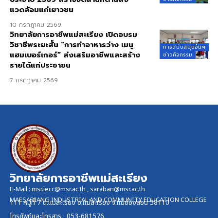
แวดล้อมแก่เยาวชน
10 กรกฎาคม 2569
วิทยาลัยการอาชีพแม่สะเรียง เปิดอบรม
วิชาชีพระยะสั้น “การทำอาหารว่าง เมนู
การสนับสนุนอื่นๆ
แฮมเบอร์เกอร์” ส่งเสริมอาชีพและสร้าง
ข่าวกิจกรรม
รายได้แก่ประชาชน
7 กรกฎาคม 2569
วิทยาลัยการอาชีพแม่สะเรียง
E-Mail :
msr.iecc@msr.ac.th
,
saraban@msr.ac.th
MAESARIANG INDUSTRIAL AND COMMUNITY EDUCATION COLLEGE
111 หมู่ที่ 7 ต.แม่สะเรียง อ.แม่สะเรียง จ.แม่ฮ่องสอน 58110
โทรศัพท์และ
โทรสาร
: 053-681576