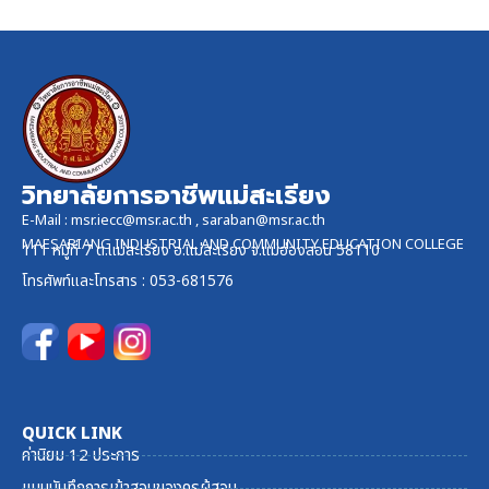
วิทยาลัยการอาชีพแม่สะเรียง
E-Mail :
msr.iecc@msr.ac.th
,
saraban@msr.ac.th
MAESARIANG INDUSTRIAL AND COMMUNITY EDUCATION COLLEGE
111 หมู่ที่ 7 ต.แม่สะเรียง อ.แม่สะเรียง จ.แม่ฮ่องสอน 58110
โทรศัพท์และ
โทรสาร
: 053-681576
QUICK LINK
ค่านิยม 12 ประการ
แบบบันทึกการเข้าสอนของครูผู้สอน