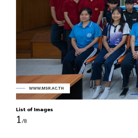
WWW.MSR.AC.TH
List of Images
1
/8