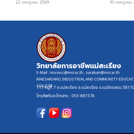
22 กรกฎาคม 2569
10 กรกฎาคม 
วิทยาลัยการอาชีพแม่สะเรียง
E-Mail :
msr.iecc@msr.ac.th
,
saraban@msr.ac.th
MAESARIANG INDUSTRIAL AND COMMUNITY EDUCAT
COLLEGE
111 หมู่ที่ 7 ต.แม่สะเรียง อ.แม่สะเรียง จ.แม่ฮ่องสอน 5811
โทรศัพท์และ
โทรสาร
: 053-681576