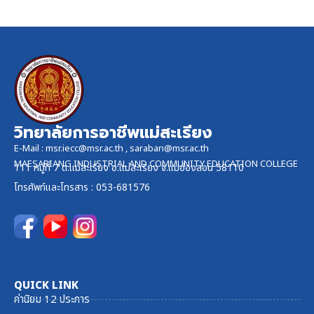
วิทยาลัยการอาชีพแม่สะเรียง
E-Mail :
msr.iecc@msr.ac.th
,
saraban@msr.ac.th
MAESARIANG INDUSTRIAL AND COMMUNITY EDUCATION COLLEGE
111 หมู่ที่ 7 ต.แม่สะเรียง อ.แม่สะเรียง จ.แม่ฮ่องสอน 58110
โทรศัพท์และ
โทรสาร
: 053-681576
QUICK LINK
ค่านิยม 12 ประการ