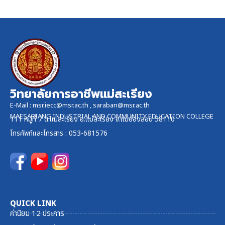
วิทยาลัยการอาชีพแม่สะเรียง
E-Mail :
msr.iecc@msr.ac.th
,
saraban@msr.ac.th
MAESARIANG INDUSTRIAL AND COMMUNITY EDUCATION COLLEGE
111 หมู่ที่ 7 ต.แม่สะเรียง อ.แม่สะเรียง จ.แม่ฮ่องสอน 58110
โทรศัพท์และ
โทรสาร
: 053-681576
QUICK LINK
ค่านิยม 12 ประการ