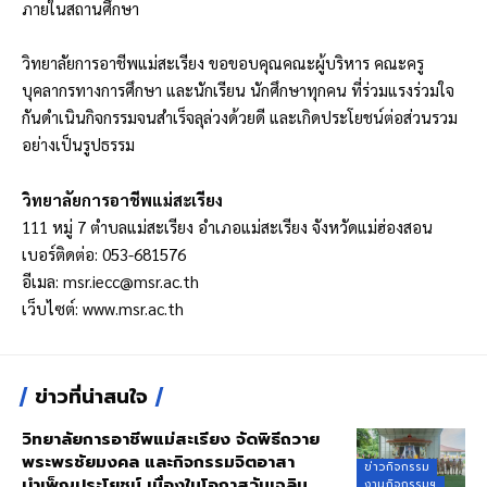
ภายในสถานศึกษา
วิทยาลัยการอาชีพแม่สะเรียง ขอขอบคุณคณะผู้บริหาร คณะครู
บุคลากรทางการศึกษา และนักเรียน นักศึกษาทุกคน ที่ร่วมแรงร่วมใจ
กันดำเนินกิจกรรมจนสำเร็จลุล่วงด้วยดี และเกิดประโยชน์ต่อส่วนรวม
อย่างเป็นรูปธรรม
วิทยาลัยการอาชีพแม่สะเรียง
111 หมู่ 7 ตำบลแม่สะเรียง อำเภอแม่สะเรียง จังหวัดแม่ฮ่องสอน
เบอร์ติดต่อ: 053-681576
อีเมล:
msr.iecc@msr.ac.th
เว็บไซต์:
www.msr.ac.th
ข่าวที่น่าสนใจ
วิทยาลัยการอาชีพแม่สะเรียง จัดพิธีถวาย
พระพรชัยมงคล และกิจกรรมจิตอาสา
ข่าวกิจกรรม
บำเพ็ญประโยชน์ เนื่องในโอกาสวันเฉลิม
งานกิจกรรมฯ