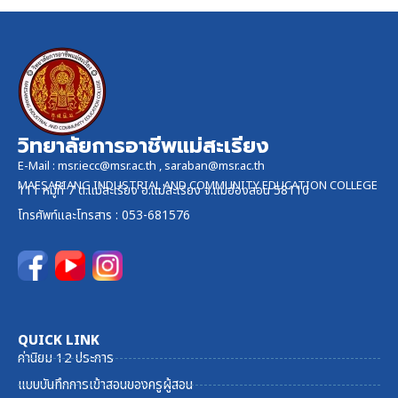
วิทยาลัยการอาชีพแม่สะเรียง
E-Mail :
msr.iecc@msr.ac.th
,
saraban@msr.ac.th
MAESARIANG INDUSTRIAL AND COMMUNITY EDUCATION COLLEGE
111 หมู่ที่ 7 ต.แม่สะเรียง อ.แม่สะเรียง จ.แม่ฮ่องสอน 58110
โทรศัพท์และ
โทรสาร
: 053-681576
QUICK LINK
ค่านิยม 12 ประการ
แบบบันทึกการเข้าสอนของครูผู้สอน