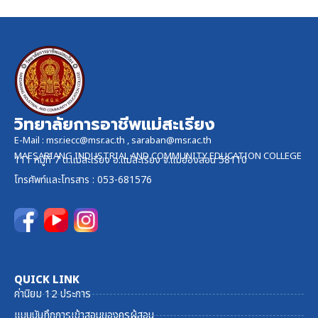
วิทยาลัยการอาชีพแม่สะเรียง
E-Mail :
msr.iecc@msr.ac.th
,
saraban@msr.ac.th
MAESARIANG INDUSTRIAL AND COMMUNITY EDUCATION COLLEGE
111 หมู่ที่ 7 ต.แม่สะเรียง อ.แม่สะเรียง จ.แม่ฮ่องสอน 58110
โทรศัพท์และ
โทรสาร
: 053-681576
QUICK LINK
ค่านิยม 12 ประการ
แบบบันทึกการเข้าสอนของครูผู้สอน