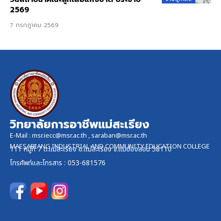
2569
7 กรกฎาคม 2569
วิทยาลัยการอาชีพแม่สะเรียง
E-Mail :
msr.iecc@msr.ac.th
,
saraban@msr.ac.th
MAESARIANG INDUSTRIAL AND COMMUNITY EDUCATION COLLEGE
111 หมู่ที่ 7 ต.แม่สะเรียง อ.แม่สะเรียง จ.แม่ฮ่องสอน 58110
โทรศัพท์และ
โทรสาร
: 053-681576