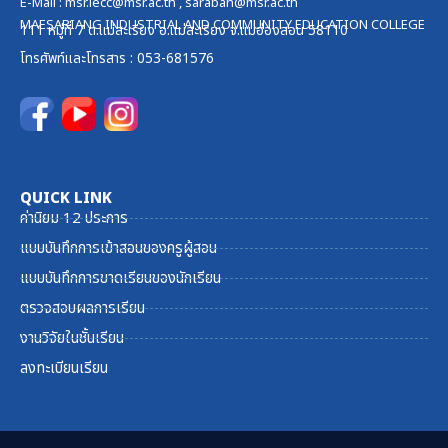
E-Mail :
msr.iecc@msr.ac.th
,
saraban@msr.ac.th
MAESARIANG INDUSTRIAL AND COMMUNITY EDUCATION COLLEGE
111 หมู่ที่ 7 ต.แม่สะเรียง อ.แม่สะเรียง จ.แม่ฮ่องสอน 58110
โทรศัพท์และ
โทรสาร
: 053-681576
QUICK LINK
ค่านิยม 12 ประการ
แบบบันทึกการเข้าสอนของครูผู้สอน
แบบบันทึกการขาดเรียนของนักเรียน
ตรวจสอบผลการเรียน
งานวิจัยในชั้นเรียน
ลงทะเบียนเรียน