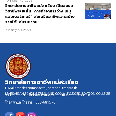
10 กรกฎาคม 2569
วิทยาลัยการอาชีพแม่สะเรียง เปิดอบรม
วิชาชีพระยะสั้น “การทำอาหารว่าง เมนู
การสนับสนุนอื่นๆ
แฮมเบอร์เกอร์” ส่งเสริมอาชีพและสร้าง
ข่าวกิจกรรม
รายได้แก่ประชาชน
7 กรกฎาคม 2569
วิทยาลัยการอาชีพแม่สะเรียง
E-Mail :
msr.iecc@msr.ac.th
,
saraban@msr.ac.th
MAESARIANG INDUSTRIAL AND COMMUNITY EDUCATION COLLEGE
111 หมู่ที่ 7 ต.แม่สะเรียง อ.แม่สะเรียง จ.แม่ฮ่องสอน 58110
โทรศัพท์และ
โทรสาร
: 053-681576