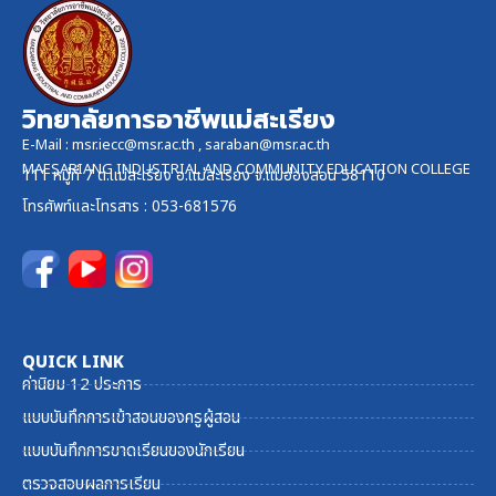
วิทยาลัยการอาชีพแม่สะเรียง
E-Mail :
msr.iecc@msr.ac.th
,
saraban@msr.ac.th
MAESARIANG INDUSTRIAL AND COMMUNITY EDUCATION COLLEGE
111 หมู่ที่ 7 ต.แม่สะเรียง อ.แม่สะเรียง จ.แม่ฮ่องสอน 58110
โทรศัพท์และ
โทรสาร
: 053-681576
QUICK LINK
ค่านิยม 12 ประการ
แบบบันทึกการเข้าสอนของครูผู้สอน
แบบบันทึกการขาดเรียนของนักเรียน
ตรวจสอบผลการเรียน