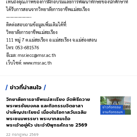
เห็นถึงคุณภาพของการฝึกอบรมและการพัฒนาทักษะของนักศึกษาที่
ได้รับการสอนจากวิทยาลัยการอาชีพแม่สะเรียง
——————-
ติดต่อสอบถามข้อมูลเพิ่มเติมได้ที่:
วิทยาลัยการอาชีพแม่สะเรียง
111 หมู่ 7 ต.แม่สะเรียง อ.แม่สะเรียง จ.แม่ฮ่องสอน
โทร: 053-681576
อีเมล:
msr.iecc@msr.ac.th
เว็บไซต์:
www.msr.ac.th
ข่าวที่น่าสนใจ
วิทยาลัยการอาชีพแม่สะเรียง จัดพิธีถวาย
พระพรชัยมงคล และกิจกรรมจิตอาสา
ข่าวกิจกรรม
บำเพ็ญประโยชน์ เนื่องในโอกาสวันเฉลิม
งานกิจกรรมฯ
พระชนมพรรษา พระบาทสมเด็จ
พระเจ้าอยู่หัว ประจำปีพุทธศักราช 2569
22 กรกฎาคม 2569