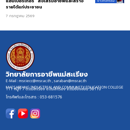
แฮมเบอร์เกอร์” ส่งเสริมอาชีพและสร้าง
ข่าวกิจกรรม
รายได้แก่ประชาชน
7 กรกฎาคม 2569
วิทยาลัยการอาชีพแม่สะเรียง
E-Mail :
msr.iecc@msr.ac.th
,
saraban@msr.ac.th
MAESARIANG INDUSTRIAL AND COMMUNITY EDUCATION COLLEGE
111 หมู่ที่ 7 ต.แม่สะเรียง อ.แม่สะเรียง จ.แม่ฮ่องสอน 58110
โทรศัพท์และ
โทรสาร
: 053-681576