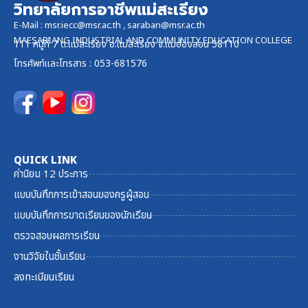
วิทยาลัยการอาชีพแม่สะเรียง
E-Mail :
msr.iecc@msr.ac.th
,
saraban@msr.ac.th
MAESARIANG INDUSTRIAL AND COMMUNITY EDUCATION COLLEGE
111 หมู่ที่ 7 ต.แม่สะเรียง อ.แม่สะเรียง จ.แม่ฮ่องสอน 58110
โทรศัพท์และ
โทรสาร
: 053-681576
QUICK LINK
ค่านิยม 12 ประการ
แบบบันทึกการเข้าสอนของครูผู้สอน
แบบบันทึกการขาดเรียนของนักเรียน
ตรวจสอบผลการเรียน
งานวิจัยในชั้นเรียน
ลงทะเบียนเรียน