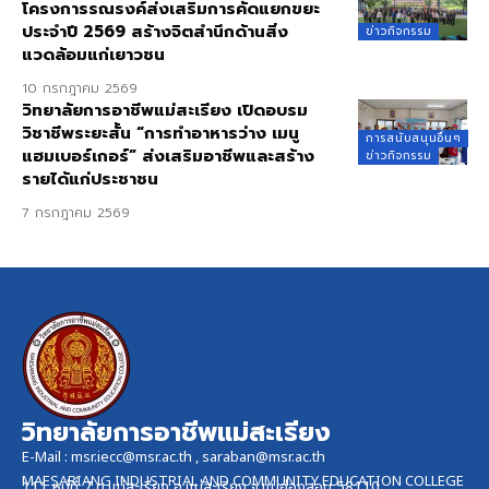
โครงการรณรงค์ส่งเสริมการคัดแยกขยะ
ประจำปี 2569 สร้างจิตสำนึกด้านสิ่ง
ข่าวกิจกรรม
แวดล้อมแก่เยาวชน
10 กรกฎาคม 2569
วิทยาลัยการอาชีพแม่สะเรียง เปิดอบรม
วิชาชีพระยะสั้น “การทำอาหารว่าง เมนู
การสนับสนุนอื่นๆ
แฮมเบอร์เกอร์” ส่งเสริมอาชีพและสร้าง
ข่าวกิจกรรม
รายได้แก่ประชาชน
7 กรกฎาคม 2569
วิทยาลัยการอาชีพแม่สะเรียง
E-Mail :
msr.iecc@msr.ac.th
,
saraban@msr.ac.th
MAESARIANG INDUSTRIAL AND COMMUNITY EDUCATION COLLEGE
111 หมู่ที่ 7 ต.แม่สะเรียง อ.แม่สะเรียง จ.แม่ฮ่องสอน 58110