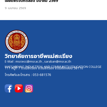
เผยแพร่งบทดลอง มีนาคม 2569
9 เมษายน 2569
วิทยาลัยการอาชีพแม่สะเรียง
E-Mail :
msr.iecc@msr.ac.th
,
saraban@msr.ac.th
MAESARIANG INDUSTRIAL AND COMMUNITY EDUCATION COLLEGE
111 หมู่ที่ 7 ต.แม่สะเรียง อ.แม่สะเรียง จ.แม่ฮ่องสอน 58110
โทรศัพท์และ
โทรสาร
: 053-681576