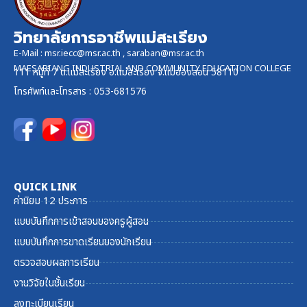
วิทยาลัยการอาชีพแม่สะเรียง
E-Mail :
msr.iecc@msr.ac.th
,
saraban@msr.ac.th
MAESARIANG INDUSTRIAL AND COMMUNITY EDUCATION COLLEGE
111 หมู่ที่ 7 ต.แม่สะเรียง อ.แม่สะเรียง จ.แม่ฮ่องสอน 58110
โทรศัพท์และ
โทรสาร
: 053-681576
QUICK LINK
ค่านิยม 12 ประการ
แบบบันทึกการเข้าสอนของครูผู้สอน
แบบบันทึกการขาดเรียนของนักเรียน
ตรวจสอบผลการเรียน
งานวิจัยในชั้นเรียน
ลงทะเบียนเรียน